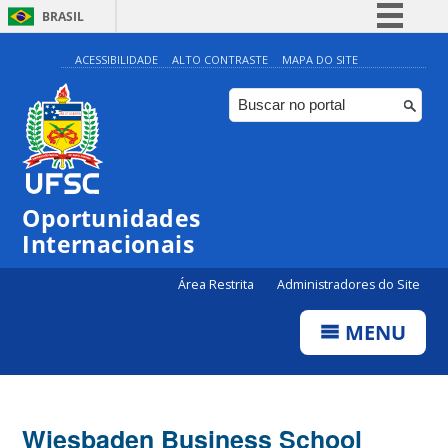
BRASIL
Simplifique!
ACESSIBILIDADE
ALTO CONTRASTE
MAPA DO SITE
Comunica BR
Participe
Acesso à informação
Legislação
Oportunidades
Canais
Internacionais
Área Restrita
Administradores do Site
MENU
Wiesbaden Business School