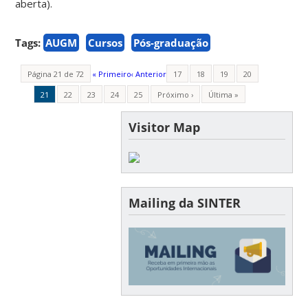
aberta).
Tags:
AUGM
Cursos
Pós-graduação
Página 21 de 72
« Primeiro
‹ Anterior
17
18
19
20
21
22
23
24
25
Próximo ›
Última »
Visitor Map
Mailing da SINTER