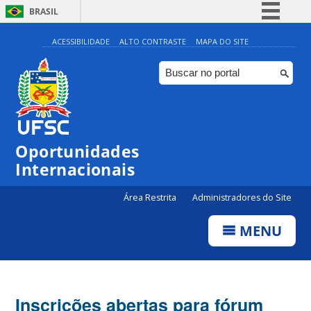
BRASIL
Simplifique!
ACESSIBILIDADE
ALTO CONTRASTE
MAPA DO SITE
Comunica BR
Participe
Acesso à informação
Legislação
Oportunidades
Canais
Internacionais
Área Restrita
Administradores do Site
MENU
Inscrições abertas para fórum