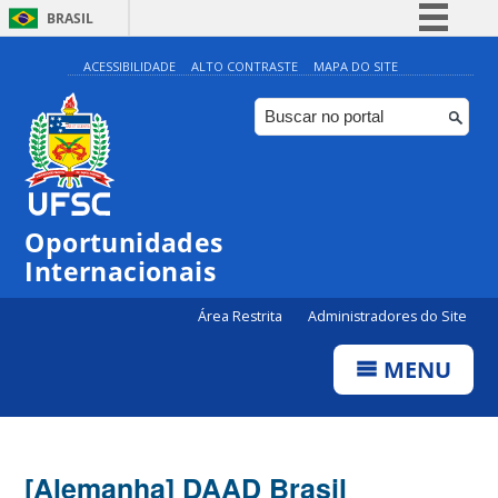
BRASIL
Simplifique!
ACESSIBILIDADE
ALTO CONTRASTE
MAPA DO SITE
Comunica BR
Participe
Acesso à informação
Legislação
Oportunidades
Canais
Internacionais
Área Restrita
Administradores do Site
MENU
[Alemanha] DAAD Brasil