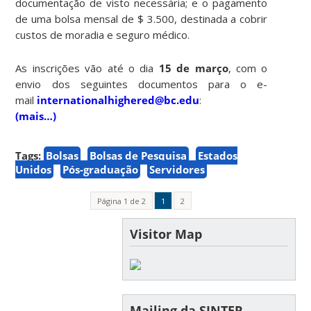
documentação de visto necessária; e o pagamento
de uma bolsa mensal de $ 3.500, destinada a cobrir
custos de moradia e seguro médico.
As inscrições vão até o dia
15 de março
, com o
envio dos seguintes documentos para o e-
mail
internationalhighered@bc.edu
:
(mais…)
Tags:
Bolsas
Bolsas de Pesquisa
Estados
Unidos
Pós-graduação
Servidores
Página 1 de 2
1
2
Visitor Map
Mailing da SINTER