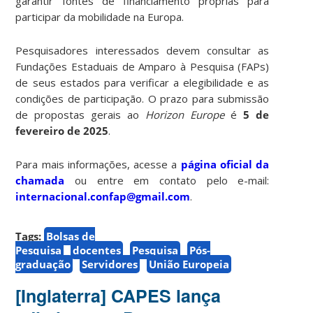
garantir fontes de financiamento próprias para
participar da mobilidade na Europa.
Pesquisadores interessados devem consultar as
Fundações Estaduais de Amparo à Pesquisa (FAPs)
de seus estados para verificar a elegibilidade e as
condições de participação. O prazo para submissão
de propostas gerais ao
Horizon Europe
é
5 de
fevereiro de 2025
.
Para mais informações, acesse a
página oficial da
chamada
ou entre em contato pelo e-mail:
internacional.confap@gmail.com
.
Tags:
Bolsas de
Pesquisa
docentes
Pesquisa
Pós-
graduação
Servidores
União Europeia
[Inglaterra] CAPES lança