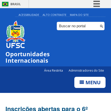
BRASIL
Simplifique!
ACESSIBILIDADE
ALTO CONTRASTE
MAPA DO SITE
Comunica BR
Participe
Acesso à informação
Legislação
Oportunidades
Canais
Internacionais
Área Restrita
Administradores do Site
MENU
Inscrições abertas para o 6º