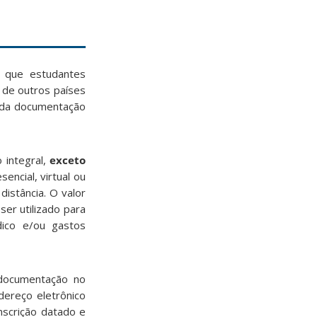
e que estudantes
 de outros países
da documentação
 integral,
exceto
ncial, virtual ou
distância. O valor
er utilizado para
dico e/ou gastos
ocumentação no
dereço eletrônico
nscrição datado e