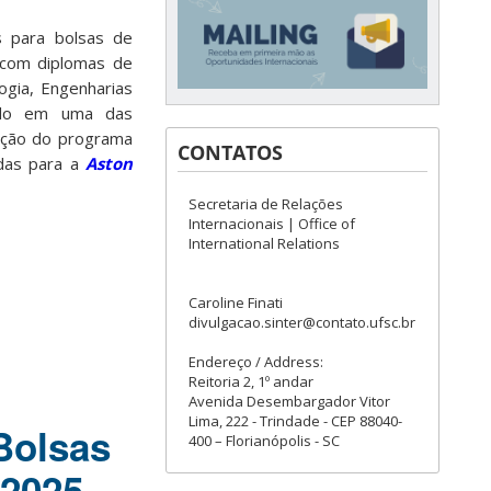
s para bolsas de
 com diplomas de
ogia, Engenharias
ado em uma das
dição do programa
CONTATOS
adas para a
Aston
Secretaria de Relações
Internacionais | Office of
International Relations
Caroline Finati
divulgacao.sinter@contato.ufsc.br
Endereço / Address:
Reitoria 2, 1º andar
Avenida Desembargador Vitor
Lima, 222 - Trindade - CEP 88040-
Bolsas
400 – Florianópolis - SC
-2025