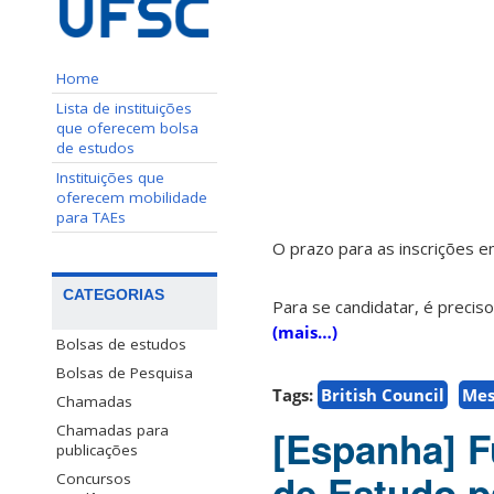
Home
Lista de instituições
que oferecem bolsa
de estudos
Instituições que
oferecem mobilidade
para TAEs
O prazo para as inscrições 
CATEGORIAS
Para se candidatar, é preciso 
(mais…)
Bolsas de estudos
Bolsas de Pesquisa
Tags:
British Council
Mes
Chamadas
Chamadas para
[Espanha] F
publicações
de Estudo p
Concursos