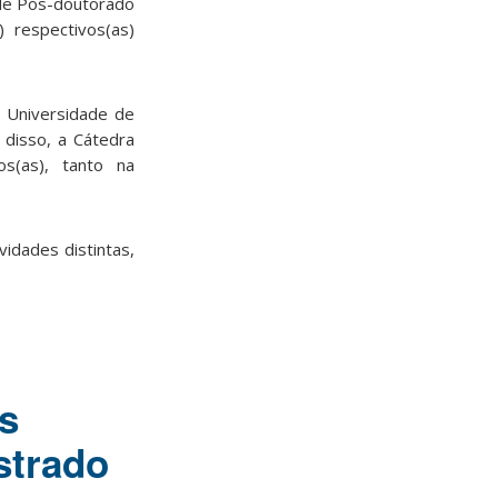
 de Pós-doutorado
 respectivos(as)
a Universidade de
 disso, a Cátedra
os(as), tanto na
vidades distintas,
s
strado