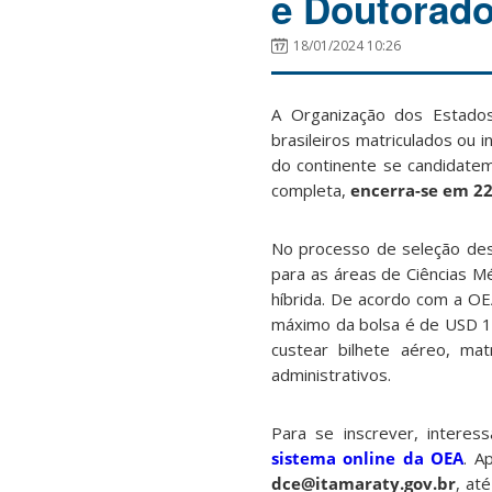
e Doutorad
18/01/2024 10:26
A Organização dos Estados
brasileiros matriculados ou
do continente se candidatem
completa,
encerra-se em 2
No processo de seleção des
para as áreas de Ciências Mé
híbrida. De acordo com a OEA
máximo da bolsa é de USD 10
custear bilhete aéreo, mat
administrativos.
Para se inscrever, intere
sistema online da OEA
. A
dce@itamaraty.gov.br
, at