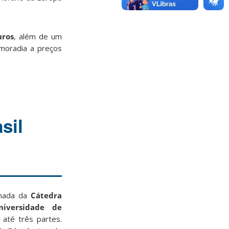
uros
, além de um
moradia a preços
sil
amada da
Cátedra
niversidade de
 até três partes.