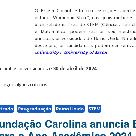
O British Council está com inscrições aberta
estudo “Women in Stem”, nas quais mulheres
bacharelado na área de STEM (Ciências, Tecnol
e Matemática) podem realizar seu mestr
principais universidades do Reino Unido. Na e
deste ano, as candidaturas podem ser realiz
University
e
University of Essex
.
em ambas universidades é
30 de abril de 2024
.
seguir alguns critérios:
trado
Pós-graduação
Reino Unido
STEM
undação Carolina anuncia 
ara o Ano Acadêmico 2024