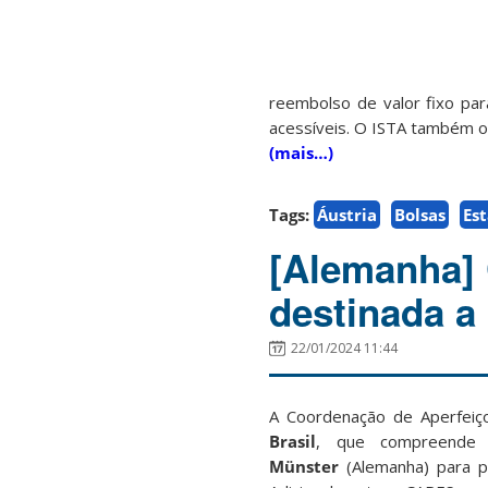
reembolso de valor fixo pa
acessíveis. O ISTA também o
(mais…)
Tags:
Áustria
Bolsas
Est
[Alemanha] 
destinada a
22/01/2024 11:44
A Coordenação de Aperfeiç
Brasil
,
que compreende
Münster
(Alemanha) para pe