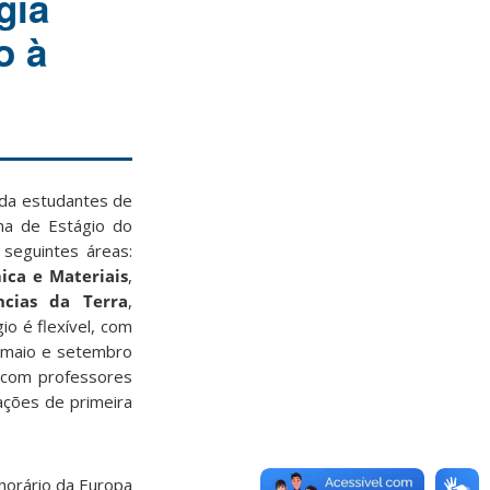
gia
o à
vida estudantes de
ma de Estágio do
 seguintes áreas:
ica e Materiais
,
ncias da Terra
,
io é flexível, com
 maio e setembro
 com professores
ções de primeira
horário da Europa