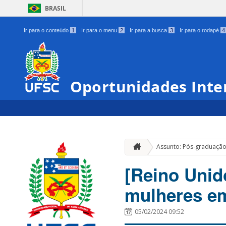
BRASIL
Ir para o conteúdo
1
Ir para o menu
2
Ir para a busca
3
Ir para o rodapé
4
Oportunidades Inte
Assunto: Pós-graduaçã
[Reino Unid
mulheres em
05/02/2024 09:52