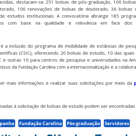
ecidas, destacam-se 251 bolsas de pós-graduação, 100 bolsa
utorado, 106 renovações de bolsas de doutorado, 36 bolsas 
e estudos institucionais. A convocatória abrange 185 progr
ados com base na qualidade e relevância em face dos d
é a inclusão do programa de mobilidade de estâncias de pesq
ientíficas (CSIC), oferecendo 20 bolsas de estudo, 10 das quai
 e outras 10 para centros de pesquisa e universidades na Amé
misso da Fundação Carolina com a internacionalização e a colaboraç
r mais informações e realizar suas solicitações por meio da
onadas à solicitação de bolsas de estudo podem ser encontrada
spanha
Fundação Carolina
Pós-graduação
Servidores