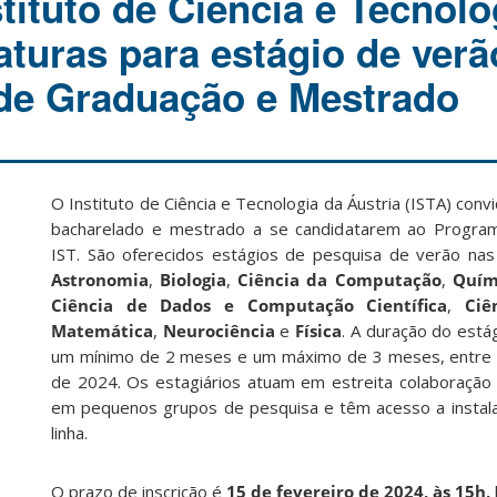
stituto de Ciência e Tecnolo
aturas para estágio de verã
de Graduação e Mestrado
O Instituto de Ciência e Tecnologia da Áustria (ISTA) con
bacharelado e mestrado a se candidatarem ao Progra
IST. São oferecidos estágios de pesquisa de verão nas
Astronomia
,
Biologia
,
Ciência da Computação
,
Quím
Ciência de Dados e Computação Científica
,
Ciê
Matemática
,
Neurociência
e
Física
. A duração do estág
um mínimo de 2 meses e um máximo de 3 meses, entre
de 2024. Os estagiários atuam em estreita colaboração
em pequenos grupos de pesquisa e têm acesso a instala
linha.
O prazo de inscrição é
15 de fevereiro de 2024, às 15h,