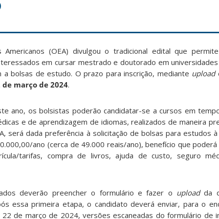
o
 Americanos (OEA) divulgou o tradicional edital que permit
 interessados em cursar mestrado e doutorado em universidades
 a bolsas de estudo. O prazo para inscrição, mediante
upload
2 de março de 2024
.
te ano, os bolsistas poderão candidatar-se a cursos em tempo
dicas e de aprendizagem de idiomas, realizados de maneira prese
, será dada preferência à solicitação de bolsas para estudos à 
.000,00/ano (cerca de 49.000 reais/ano), benefício que poderá s
rícula/tarifas, compra de livros, ajuda de custo, seguro mé
ssados deverão preencher o formulário e fazer o
upload
da d
pós essa primeira etapa, o candidato deverá enviar, para o en
é 22 de março de 2024, versões escaneadas do formulário de i