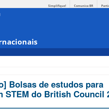
Simplifique!
Comunica BR
Parti
rnacionais
o
o] Bolsas de estudos para
 STEM do British Council 