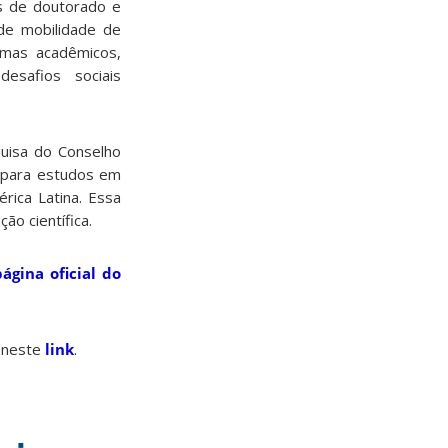
s de doutorado e
de mobilidade de
amas acadêmicos,
esafios sociais
uisa do Conselho
s para estudos em
rica Latina. Essa
ão científica.
página oficial do
s neste
link
.