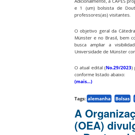
Adicionalmente, a CAPES pro
e 1 (um) bolsista de Dout
professores(as) visitantes.
O objetivo geral da Cátedr
Münster e no Brasil, bem co
busca ampliar a visibilida
Universidade de Münster co
O atual edital (
No.29/2023
)
conforme listado abaixo:
(mais…)
Tags:
alemanha
Bolsas
A Organiza
(OEA) divul