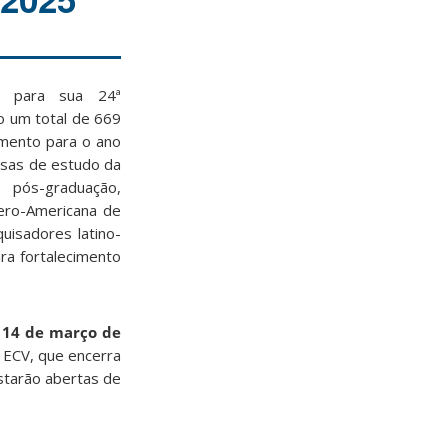
es para sua 24ª
o um total de 669
mento para o ano
sas de estudo da
pós-graduação,
ero-Americana de
uisadores latino-
ra fortalecimento
a
14 de março de
 ECV, que encerra
estarão abertas de