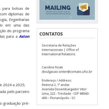
s para bolsas de
 com diplomas de
ogia, Engenharias
ado em uma das
dição do programa
CONTATOS
adas para a
Aston
Secretaria de Relações
Internacionais | Office of
International Relations
Caroline Finati
divulgacao.sinter@contato.ufsc.br
Endereço / Address:
e 2024 a 2025;
Reitoria 2, 1º andar
Avenida Desembargador Vitor
ada pelo parceiro
Lima, 222 - Trindade - CEP 88040-
400 – Florianópolis - SC
s-graduação pré-