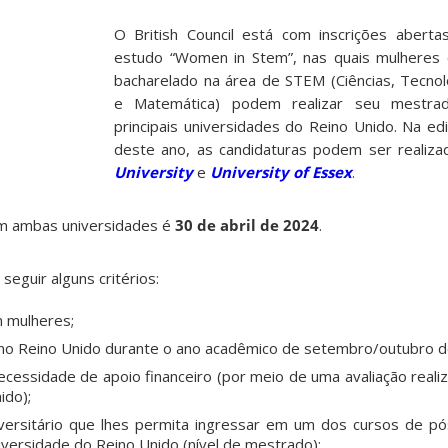
O British Council está com inscrições aberta
estudo “Women in Stem”, nas quais mulheres
bacharelado na área de STEM (Ciências, Tecnol
e Matemática) podem realizar seu mestr
principais universidades do Reino Unido. Na e
deste ano, as candidaturas podem ser realiz
University
e
University of Essex
.
em ambas universidades é
30 de abril de 2024
.
seguir alguns critérios:
m mulheres;
no Reino Unido durante o ano acadêmico de setembro/outubro d
essidade de apoio financeiro (por meio de uma avaliação realiz
ido);
ersitário que lhes permita ingressar em um dos cursos de pó
versidade do Reino Unido (nível de mestrado);