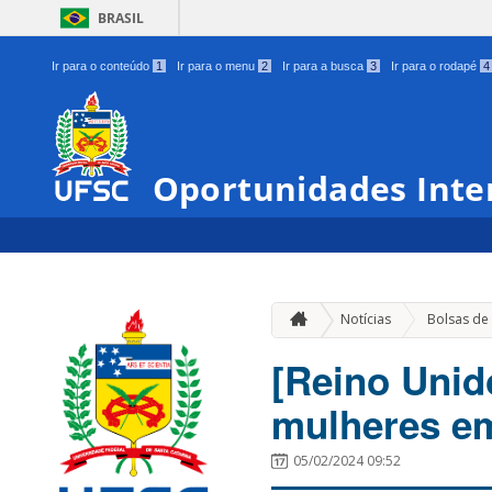
BRASIL
Ir para o conteúdo
1
Ir para o menu
2
Ir para a busca
3
Ir para o rodapé
4
Oportunidades Inte
Notícias
Bolsas de
[Reino Unid
mulheres em
05/02/2024 09:52