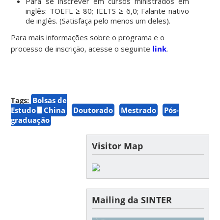
Para se inscrever em cursos ministrados em
inglês: TOEFL ≥ 80; IELTS ≥ 6,0; Falante nativo
de inglês. (Satisfaça pelo menos um deles).
Para mais informações sobre o programa e o
processo de inscrição, acesse o seguinte
link
.
Tags:
Bolsas de
Estudo
China
Doutorado
Mestrado
Pós-
graduação
Visitor Map
Mailing da SINTER