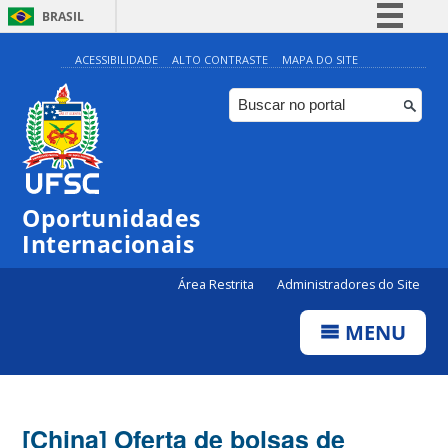
BRASIL
Simplifique!
ACESSIBILIDADE
ALTO CONTRASTE
MAPA DO SITE
Comunica BR
Participe
Acesso à informação
Legislação
Oportunidades
Canais
Internacionais
Área Restrita
Administradores do Site
MENU
[China] Oferta de bolsas de