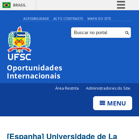
BRASIL
Simplifique!
ACESSIBILIDADE
ALTO CONTRASTE
MAPA DO SITE
Comunica BR
Participe
Acesso à informação
Legislação
Oportunidades
Canais
Internacionais
Área Restrita
Administradores do Site
MENU
[Espanha] Universidade de La