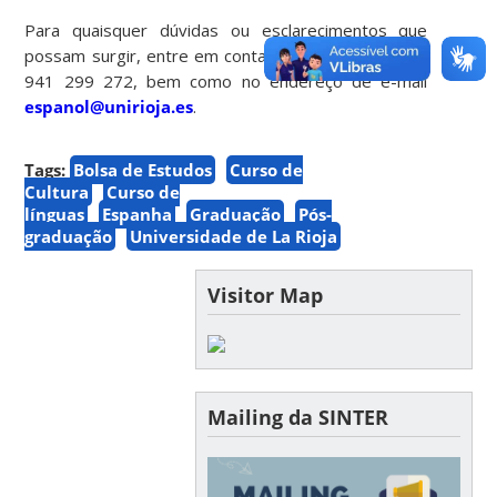
Para quaisquer dúvidas ou esclarecimentos que
possam surgir, entre em contato pelo telefone +34
941 299 272, bem como no endereço de e-mail
espanol@unirioja.es
.
Tags:
Bolsa de Estudos
Curso de
Cultura
Curso de
línguas
Espanha
Graduação
Pós-
graduação
Universidade de La Rioja
Visitor Map
Mailing da SINTER