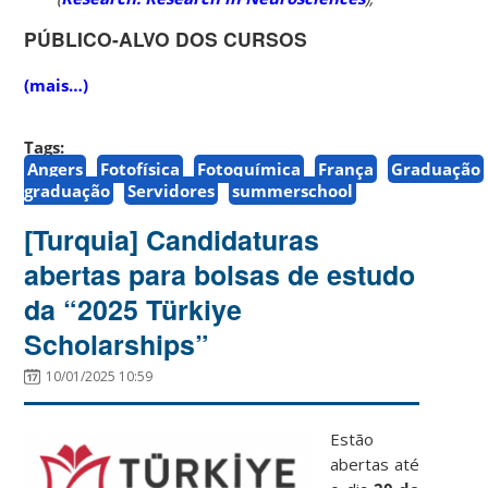
PÚBLICO-ALVO DOS CURSOS
(mais…)
Tags:
Angers
Fotofísica
Fotoquímica
França
Graduação
graduação
Servidores
summerschool
[Turquia] Candidaturas
abertas para bolsas de estudo
da “2025 Türkiye
Scholarships”
10/01/2025 10:59
Estão
abertas até