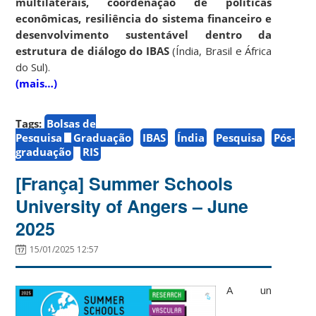
multilaterais, coordenação de políticas
econômicas, resiliência do sistema financeiro e
desenvolvimento sustentável dentro da
estrutura de diálogo do IBAS
(Índia, Brasil e África
do Sul).
(mais…)
Tags:
Bolsas de
Pesquisa
Graduação
IBAS
Índia
Pesquisa
Pós-
graduação
RIS
[França] Summer Schools
University of Angers – June
2025
15/01/2025 12:57
A un