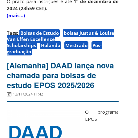
O prazo para inscrições é até
1º de dezembro de
2024 (23h59 CET).
(mais…)
Tags:
Bolsas de Estudo
bolsas Justus & Louise
Van Effen Excellence
Scholarships
Holanda
Mestrado
Pós-
graduação
[Alemanha] DAAD lança nova
chamada para bolsas de
estudo EPOS 2025/2026
12/11/2024 11:42
O programa
EPOS