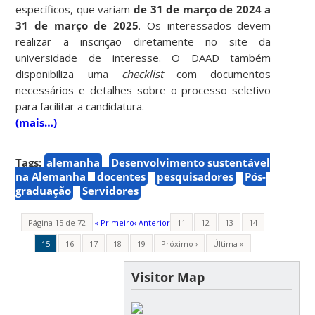
específicos, que variam
de 31 de março de 2024 a
31 de março de 2025
. Os interessados devem
realizar a inscrição diretamente no site da
universidade de interesse. O DAAD também
disponibiliza uma
checklist
com documentos
necessários e detalhes sobre o processo seletivo
para facilitar a candidatura.
(mais…)
Tags:
alemanha
Desenvolvimento sustentável
na Alemanha
docentes
pesquisadores
Pós-
graduação
Servidores
Página 15 de 72
« Primeiro
‹ Anterior
11
12
13
14
15
16
17
18
19
Próximo ›
Última »
Visitor Map