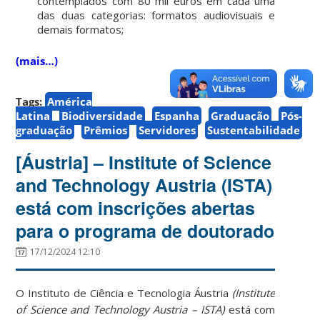
contemplados com 80 mil euros em cada uma
das duas categorias: formatos audiovisuais e
demais formatos;
(mais…)
Tags:
América
Latina
Biodiversidade
Espanha
Graduação
Pós-
graduação
Prêmios
Servidores
Sustentabilidade
[Áustria] – Institute of Science
and Technology Austria (ISTA)
está com inscrições abertas
para o programa de doutorado
17/12/2024 12:10
O Instituto de Ciência e Tecnologia Áustria
(Institute
of Science and Technology Austria – ISTA)
está com