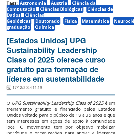
Tags:
Astronomia
Áustria
Ciência da
Computação
Ciências Biológicas
Ciências de
Dados
Ciências
Geológicas
Doutorado
Física
Matemática
Neuroci
graduação
Química
[Estados Unidos] UPG
Sustainability Leadership
Class of 2025 oferece curso
gratuito para formação de
líderes em sustentabilidade
17/12/2024 11:19
O
UPG Sustainability Leadership Class of 2025
é um
treinamento gratuito e financiado pelos Estados
Unidos voltado para o público de 18 a 35 anos e que
tem interesses em ações de apoio à comunidade
local. O movimento tem por objetivo mobilizar
indivíduos e organizações para apoiar a liderança