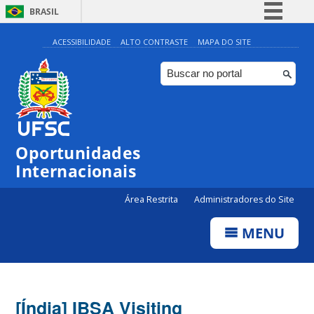
BRASIL
Simplifique!
ACESSIBILIDADE
ALTO CONTRASTE
MAPA DO SITE
Comunica BR
Participe
Acesso à informação
Legislação
Oportunidades
Canais
Internacionais
Área Restrita
Administradores do Site
MENU
[Índia] IBSA Visiting