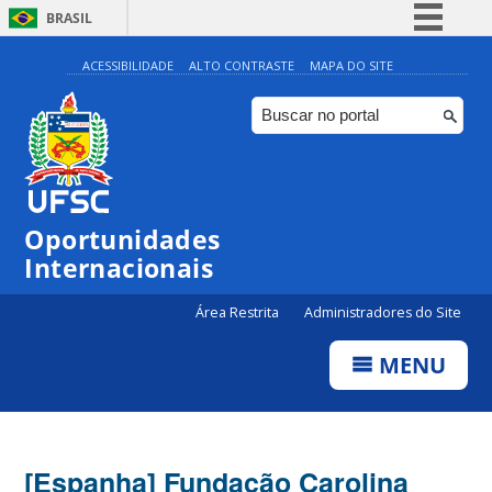
BRASIL
Simplifique!
ACESSIBILIDADE
ALTO CONTRASTE
MAPA DO SITE
Comunica BR
Participe
Acesso à informação
Legislação
Oportunidades
Canais
Internacionais
Área Restrita
Administradores do Site
MENU
[Espanha] Fundação Carolina