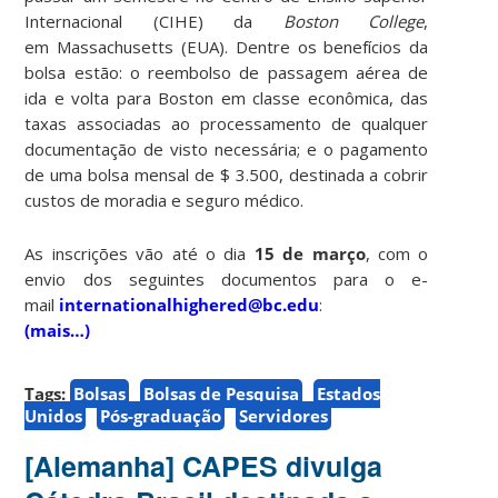
Internacional (CIHE) da
Boston College
,
em
Massachusetts (EUA)
. Dentre os benefícios da
bolsa estão: o reembolso de passagem aérea de
ida e volta para Boston em classe econômica, das
taxas associadas ao processamento de qualquer
documentação de visto necessária; e o pagamento
de uma bolsa mensal de $ 3.500, destinada a cobrir
custos de moradia e seguro médico.
As inscrições vão até o dia
15 de março
, com o
envio dos seguintes documentos para o e-
mail
internationalhighered@bc.edu
:
(mais…)
Tags:
Bolsas
Bolsas de Pesquisa
Estados
Unidos
Pós-graduação
Servidores
[Alemanha] CAPES divulga