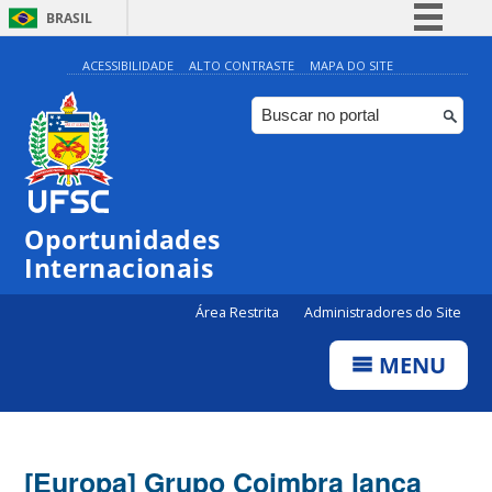
BRASIL
Simplifique!
ACESSIBILIDADE
ALTO CONTRASTE
MAPA DO SITE
Comunica BR
Participe
Acesso à informação
Legislação
Oportunidades
Canais
Internacionais
Área Restrita
Administradores do Site
MENU
[Europa] Grupo Coimbra lança