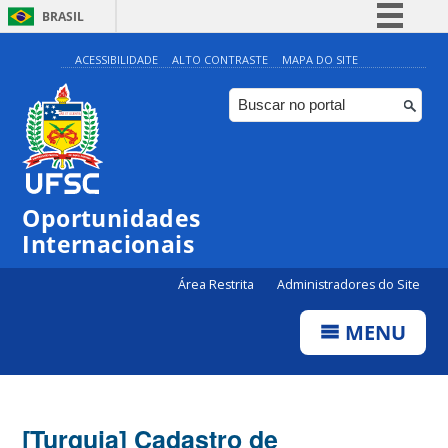
BRASIL
Simplifique!
ACESSIBILIDADE
ALTO CONTRASTE
MAPA DO SITE
Comunica BR
Participe
Acesso à informação
Legislação
Oportunidades
Canais
Internacionais
Área Restrita
Administradores do Site
MENU
[Turquia] Cadastro de