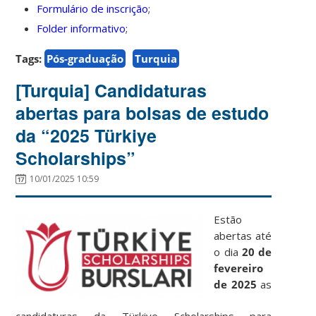
Formulário de inscrição
;
Folder informativo
;
Tags:
Pós-graduação
Turquia
[Turquia] Candidaturas
abertas para bolsas de estudo
da “2025 Türkiye
Scholarships”
10/01/2025 10:59
Estão
abertas até
o dia
20 de
fevereiro
de 2025
as
candidaturas da Türkiye Scholarships para