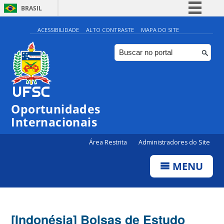
BRASIL
Simplifique!
ACESSIBILIDADE
ALTO CONTRASTE
MAPA DO SITE
Comunica BR
Participe
Acesso à informação
Legislação
Oportunidades
Canais
Internacionais
Área Restrita
Administradores do Site
MENU
[Indonésia] Bolsas de Estudo