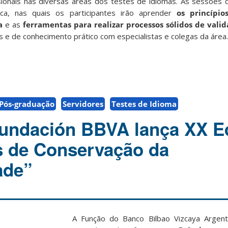
sionais nas diversas áreas dos testes de idiomas. As sessões
ica, nas quais os participantes irão aprender
os princípi
a
e as
ferramentas
para realizar
processos
sólidos de valid
s e de conhecimento prático com especialistas e colegas da área.
Pós-graduação
Servidores
Testes de Idioma
Fundación BBVA lança XX E
s de Conservação da
ade”
A Função do Banco Bilbao Vizcaya Argent