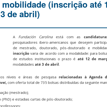
 mobilidade (inscrição até 
3 de abril)
A
Fundación Carolina
está com as
candidatura
pesquisadores ibero-americanos que desejem partici
de mestrado, doutorado, pós-doutorado e mobilid
inscrição
varia de acordo com a modalidade: para bol
de estudos institucionais o prazo é
até 12 de ma
modalidades
até 3 de abril
.
sos níveis e áreas de pesquisa
relacionadas à Agenda 
áve
l
,
com oferta total de 735 bolsas distribuídas da seguinte man
uação (mestrado);
 (PhD) e estadias curtas de pós-doutorado;
 professores;