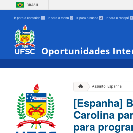
BRASIL
Ir para o conteúdo
1
Ir para o menu
2
Ir para a busca
3
Ir para o rodapé
4
Oportunidades Inte
Assunto: Espanha
[Espanha] B
Carolina pa
para progra