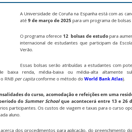
A Universidade de Coruña na Espanha está com as can
até
9 de março de 2025
para um programa de bolsas
O programa oferece
12
bolsas de estudo
para aumen
internacional de estudantes que participam da Escola
Verão.
Essas bolsas serão atribuídas a estudantes com poten
e baixa renda, média-baixa ou média-alta altamente sub
m o RNB
per capita
conforme o método do
World Bank Atlas
)
.
nsalidades do curso, acomodação e refeições em uma resid
 período do
Summer School
que acontecerá entre 13 e 26 d
ios participantes. Os custos de viagem e taxas para o curso opc
ada aluno.
acerca dos procedimentos para aplicação, do preenchimento do