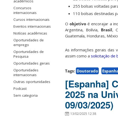
acadêmicos
255 bolsas voltadas para
Concursos
internacionais
110 bolsas destinadas p
Cursos internacionais
O
objetivo
é encorajar a i
Eventos internacionais
Argentina, Bolívia,
Brasil
, 
Notícias acadêmicas
Guatemala, Honduras, México
Oportunidades de
emprego
As informações gerais das 
Oportunidades de
assim como a
solicitação de 
Pesquisa
Oportunidades gerais
Oportunidades
Tags:
Doutorado
Espanh
internacionais
[Espanha] C
Outras oportunidades
Podcast
2025 na Uni
Sem categoria
09/03/2025)
13/02/2025 12:38