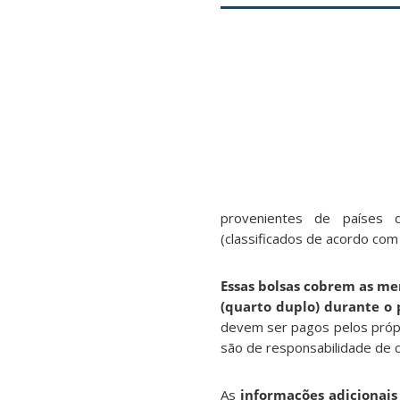
provenientes de países d
(classificados de acordo co
Essas bolsas cobrem as me
(quarto duplo) durante o
devem ser pagos pelos própr
são de responsabilidade de c
As
informações adicionais