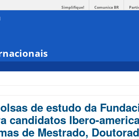
Simplifique!
Comunica BR
Parti
rnacionais
olsas de estudo da Fundac
ra candidatos Ibero-americ
mas de Mestrado, Doutorad