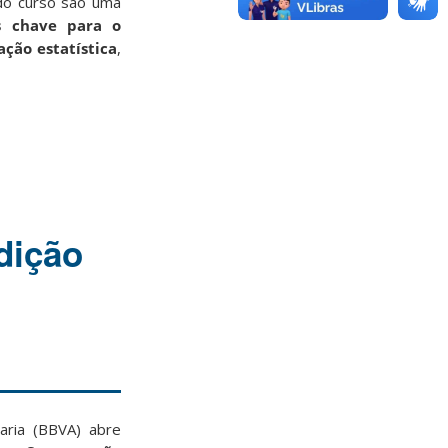
 do curso são uma
os chave para o
ação estatística
,
dição
aria (BBVA) abre