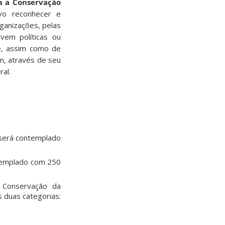
a a Conservação
vo reconhecer e
rganizações, pelas
vem políticas ou
e, assim como de
m, através de seu
ral.
 será contemplado
ntemplado com 250
 Conservação da
 duas categorias: