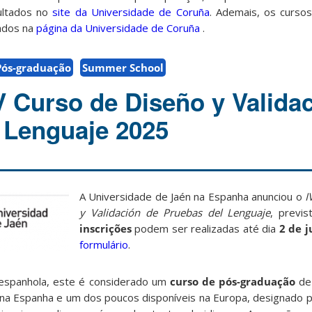
ultados no
site da Universidade de Coruña
. Ademais, os cursos
ados na
página da Universidade de Coruña
.
Pós-graduação
Summer School
V Curso de Diseño y Valida
 Lenguaje 2025
A Universidade de Jaén na Espanha anunciou o
I
y Validación de Pruebas del Lenguaje
, previ
inscrições
podem ser realizadas até dia
2 de 
formulário
.
 espanhola, este é considerado um
curso de pós-graduação
de
 na Espanha e um dos poucos disponíveis na Europa, designado