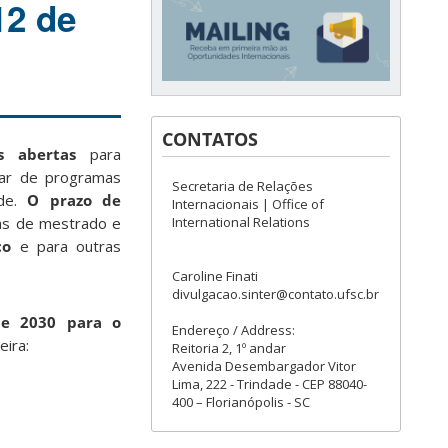
12 de
CONTATOS
s abertas
para
par de programas
Secretaria de Relações
ade.
O prazo de
Internacionais | Office of
International Relations
sas de mestrado e
rço
e para outras
Caroline Finati
divulgacao.sinter@contato.ufsc.br
de 2030 para o
Endereço / Address:
eira:
Reitoria 2, 1º andar
Avenida Desembargador Vitor
Lima, 222 - Trindade - CEP 88040-
400 – Florianópolis - SC