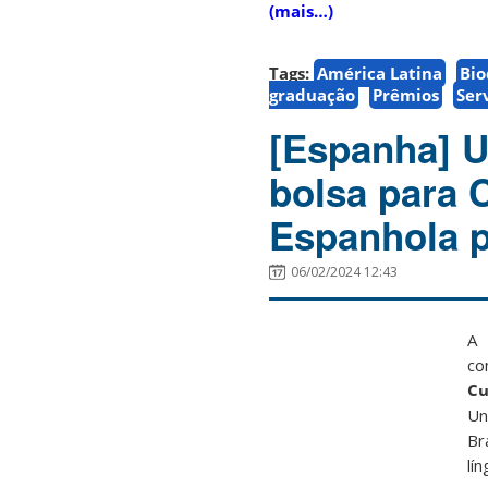
(mais…)
Tags:
América Latina
Bio
graduação
Prêmios
Ser
[Espanha] U
bolsa para 
Espanhola p
06/02/2024 12:43
A 
co
Cu
Un
Br
lí