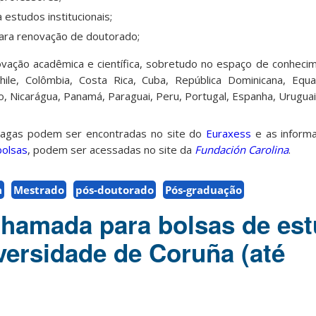
 estudos institucionais;
ara renovação de doutorado;
novação acadêmica e científica, sobretudo no espaço de conheci
Chile, Colômbia, Costa Rica, Cuba, República Dominicana, Equa
, Nicarágua, Panamá, Paraguai, Peru, Portugal, Espanha, Urugua
vagas podem ser encontradas no site do
Euraxess
e as informa
bolsas
, podem ser acessadas no site da
Fundación Carolina
.
a
Mestrado
pós-doutorado
Pós-graduação
hamada para bolsas de es
versidade de Coruña (até