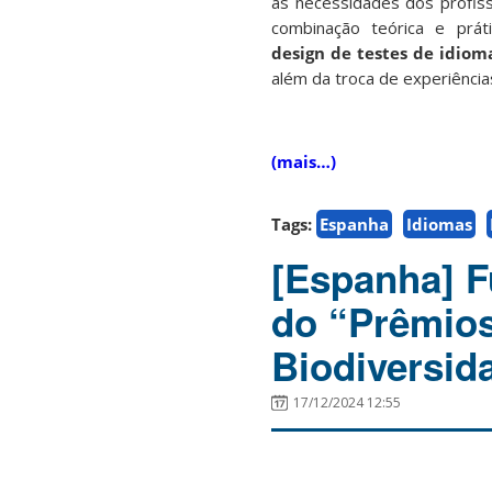
as necessidades dos profis
combinação teórica e prát
design de
testes de idiom
além da troca de experiência
(mais…)
Tags:
Espanha
Idiomas
[Espanha] 
do “Prêmio
Biodiversid
17/12/2024 12:55