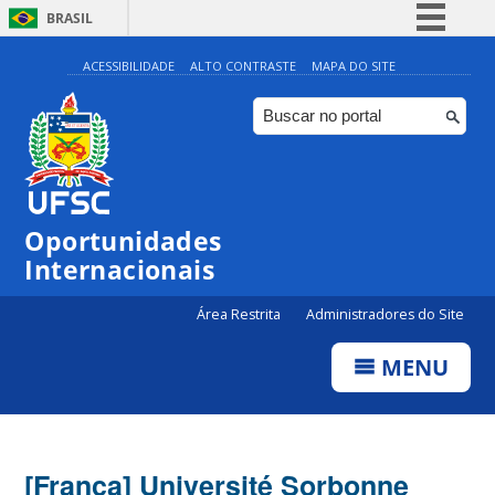
BRASIL
Simplifique!
ACESSIBILIDADE
ALTO CONTRASTE
MAPA DO SITE
Comunica BR
Participe
Acesso à informação
Legislação
Oportunidades
Canais
Internacionais
Área Restrita
Administradores do Site
MENU
[França] Université Sorbonne