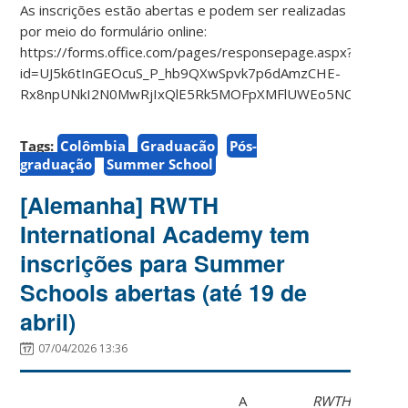
As inscrições estão abertas e podem ser realizadas
por meio do formulário online:
https://forms.office.com/pages/responsepage.aspx?
id=UJ5k6tInGEOcuS_P_hb9QXwSpvk7p6dAmzCHE-
Rx8npUNkI2N0MwRjIxQlE5Rk5MOFpXMFlUWEo5NC4u&route=
Tags:
Colômbia
Graduação
Pós-
graduação
Summer School
[Alemanha] RWTH
International Academy tem
inscrições para Summer
Schools abertas (até 19 de
abril)
07/04/2026 13:36
A
RWTH