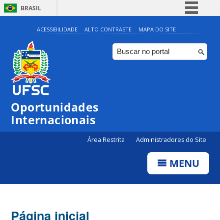
BRASIL
Simplifique!
ACESSIBILIDADE
ALTO CONTRASTE
MAPA DO SITE
Comunica BR
Participe
Acesso à informação
Legislação
Oportunidades
Canais
Internacionais
Área Restrita
Administradores do Site
MENU
Página inicial