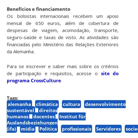
Benefícios e financiamento
Os bolsistas internacionais recebem um apoio
mensal de 650 euros, além de cobertura de
despesas de viagem, acomodação, transporte,
seguro-saúde e taxas de visto. As atividades são
financiadas pelo Ministério das Relações Exteriores
da Alemanha.
Para se inscrever e saber mais sobre os critérios
de participação e requisitos, acesse o
site do
programa CrossCulture
.
Tags:
alemanha
climática
cultura
desenvolvimento
sustentável
direitos
humanos
docentes
Institut für
Auslandsbeziehungen
(ifa)
mídia
Política
profissionais
Servidores
soci