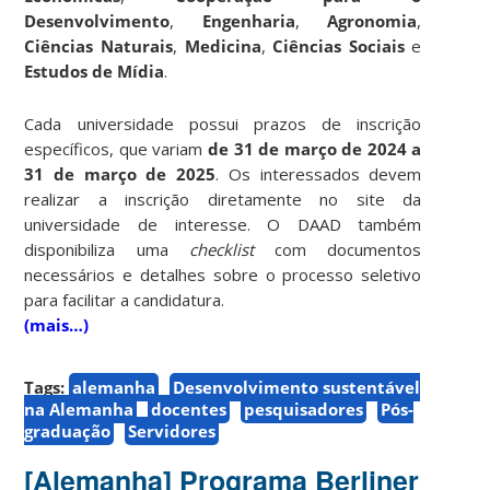
Desenvolvimento
,
Engenharia
,
Agronomia
,
Ciências Naturais
,
Medicina
,
Ciências Sociais
e
Estudos de Mídia
.
Cada universidade possui prazos de inscrição
específicos, que variam
de 31 de março de 2024 a
31 de março de 2025
. Os interessados devem
realizar a inscrição diretamente no site da
universidade de interesse. O DAAD também
disponibiliza uma
checklist
com documentos
necessários e detalhes sobre o processo seletivo
para facilitar a candidatura.
(mais…)
Tags:
alemanha
Desenvolvimento sustentável
na Alemanha
docentes
pesquisadores
Pós-
graduação
Servidores
[Alemanha] Programa Berliner