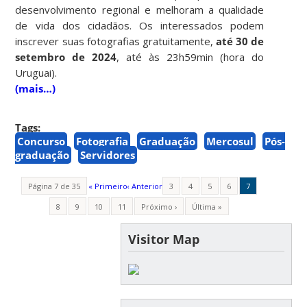
desenvolvimento regional e melhoram a qualidade
de vida dos cidadãos. Os interessados podem
inscrever suas fotografias gratuitamente,
até 30 de
setembro de 2024
, até às 23h59min (hora do
Uruguai).
(mais…)
Tags:
Concurso
Fotografia
Graduação
Mercosul
Pós-
graduação
Servidores
Página 7 de 35
« Primeiro
‹ Anterior
3
4
5
6
7
8
9
10
11
Próximo ›
Última »
Visitor Map