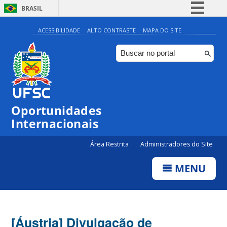
BRASIL
Simplifique!
ACESSIBILIDADE
ALTO CONTRASTE
MAPA DO SITE
Comunica BR
Participe
Acesso à informação
Legislação
Oportunidades
Canais
Internacionais
Área Restrita
Administradores do Site
MENU
[Áustria] Divulgação de