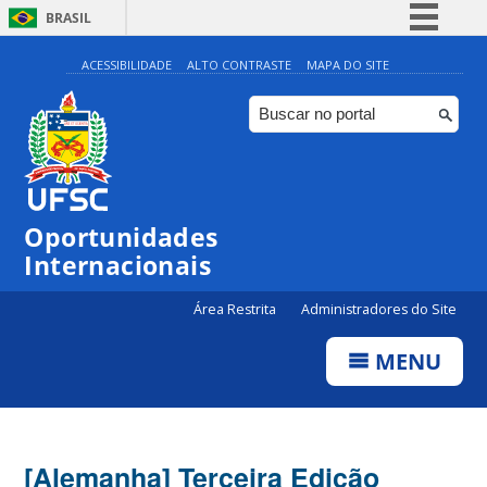
BRASIL
Simplifique!
ACESSIBILIDADE
ALTO CONTRASTE
MAPA DO SITE
Comunica BR
Participe
Acesso à informação
Legislação
Oportunidades
Canais
Internacionais
Área Restrita
Administradores do Site
MENU
[Alemanha] Terceira Edição