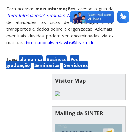
Para acessar
mais informações
, acesse o guia da
Third International Seminars Week
e confira a grade
de atividades, as dicas de acomodação e de
transportes e dados sobre a organização. Ademais,
eventuais dúvidas podem ser encaminhadas via e-
mail para
internationalweek-wbs@hs-rm.de
.
Tags:
alemanha
Business
Pós-
graduação
Seminários
Servidores
Visitor Map
Mailing da SINTER