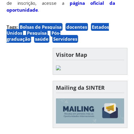
de inscrição, acesse a
página oficial da
oportunidade
.
Tags:
Bolsas de Pesquisa
docentes
Estados
Unidos
Pesquisa
Pós-
graduação
saúde
Servidores
Visitor Map
Mailing da SINTER