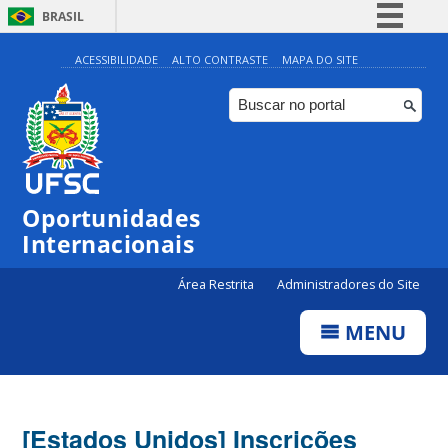
BRASIL
Simplifique!
ACESSIBILIDADE
ALTO CONTRASTE
MAPA DO SITE
Comunica BR
Participe
Acesso à informação
Legislação
Oportunidades
Canais
Internacionais
Área Restrita
Administradores do Site
MENU
[Estados Unidos] Inscrições