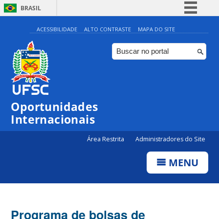
BRASIL
Simplifique!
ACESSIBILIDADE
ALTO CONTRASTE
MAPA DO SITE
Comunica BR
Participe
Acesso à informação
Legislação
Oportunidades
Canais
Internacionais
Área Restrita
Administradores do Site
MENU
Programa de bolsas de