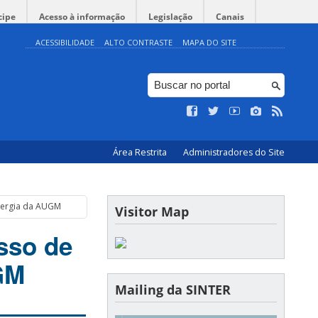
cipe
Acesso à informação
Legislação
Canais
ACESSIBILIDADE
ALTO CONTRASTE
MAPA DO SITE
Área Restrita
Administradores do Site
nergia da AUGM
Visitor Map
sso de
GM
Mailing da SINTER