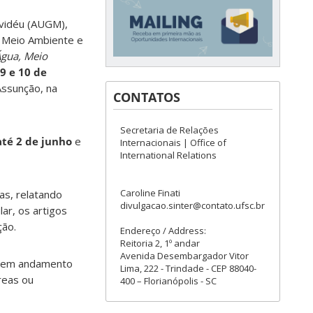
vidéu (AUGM),
 Meio Ambiente e
Água, Meio
9 e 10 de
Assunção, na
CONTATOS
Secretaria de Relações
até 2 de junho
e
Internacionais | Office of
International Relations
Caroline Finati
as, relatando
divulgacao.sinter@contato.ufsc.br
lar, os artigos
ção.
Endereço / Address:
Reitoria 2, 1º andar
Avenida Desembargador Vitor
os em andamento
Lima, 222 - Trindade - CEP 88040-
reas ou
400 – Florianópolis - SC