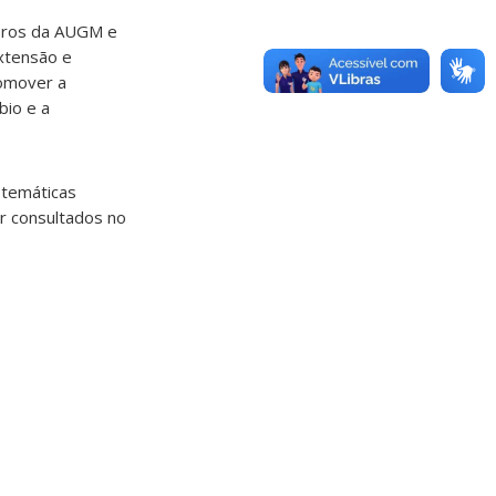
bros da AUGM e
extensão e
romover a
bio e a
 temáticas
r consultados no