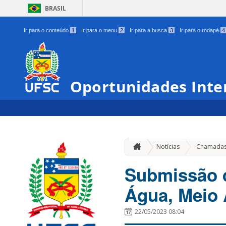
BRASIL
Ir para o conteúdo
1
Ir para o menu
2
Ir para a busca
3
Ir para o rodapé
4
Oportunidades Inte
Notícias
Chamada
Submissão d
Água, Meio
22/05/2023 08:04