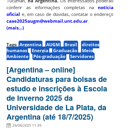
Tucumán,
na Argentina.
Os interessados poderão
conferir as informações completas na
notícia
oficial
e, em caso de dúvidas, contatar o endereço
caae2025augm@webmail.unt.edu.ar
.
(mais…)
Tags:
Argentina
AUGM
Brasil
direitos
humanos
Energia
Graduação
Meio
Ambiente
Pós-graduação
Servidores
[Argentina – online]
Candidaturas para bolsas de
estudo e inscrições à Escola
de Inverno 2025 da
Universidade de La Plata, da
Argentina (até 18/7/2025)
26/06/2025 11:39