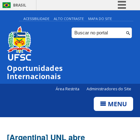
BRASIL
Simplifique!
ACESSIBILIDADE
ALTO CONTRASTE
MAPA DO SITE
Comunica BR
Participe
Acesso à informação
Legislação
Oportunidades
Canais
Internacionais
Área Restrita
Administradores do Site
MENU
[Argentina] UNL abre