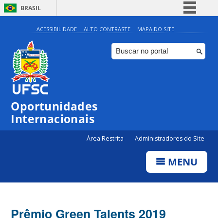
BRASIL
Simplifique!
ACESSIBILIDADE
ALTO CONTRASTE
MAPA DO SITE
Comunica BR
Participe
Acesso à informação
Legislação
Oportunidades
Canais
Internacionais
Área Restrita
Administradores do Site
MENU
Prêmio Green Talents 2019