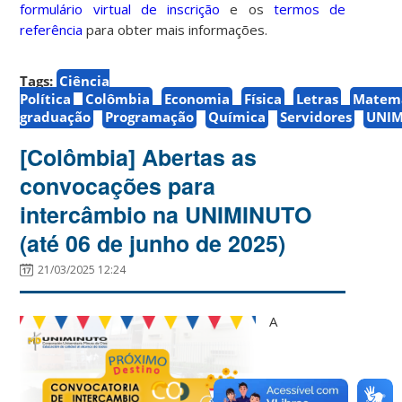
formulário virtual de inscrição
e os
termos de
referência
para obter mais informações.
Tags:
Ciência
Política
Colômbia
Economia
Física
Letras
Matem
graduação
Programação
Química
Servidores
UNI
[Colômbia] Abertas as
convocações para
intercâmbio na UNIMINUTO
(até 06 de junho de 2025)
21/03/2025 12:24
A