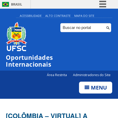
BRASIL
Simplifique!
ACESSIBILIDADE
ALTO CONTRASTE
MAPA DO SITE
Comunica BR
Participe
Acesso à informação
Legislação
Oportunidades
Canais
Internacionais
Área Restrita
Administradores do Site
MENU
[COLÔMBIA – VIRTUAL] A