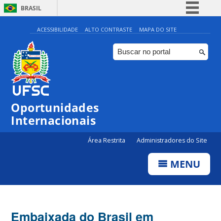
BRASIL
Simplifique!
ACESSIBILIDADE
ALTO CONTRASTE
MAPA DO SITE
Comunica BR
Participe
Acesso à informação
Legislação
Oportunidades
Canais
Internacionais
Área Restrita
Administradores do Site
MENU
Embaixada do Brasil em