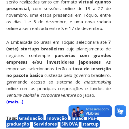
serão realizadas tanto em formato
virtual quanto
presencial
, com sessões online de 19 a 27 de
novembro, uma etapa presencial em Tóquio, entre
os dias 1 e 5 de dezembro, e uma nova rodada
online a ser realizada entre 8 e 17 de dezembro.
A Embaixada do Brasil em Tóquio selecionará até
7
(sete) startups brasileiras
cujo planejamento de
negócios contemple
parcerias com grandes
empresas e/ou investidores japoneses
. As
empresas selecionadas terão a
taxa de inscrição
no pacote básico
custeada pelo governo brasileiro,
garantindo acesso ao sistema de
matchmaking
online com as principais corporações e fundos de
venture capital
e
corporate venture
do Japão.
(mais…)
Tags:
Graduação
Inovação
Japão
Pós-
graduação
Servidores
SINOVA
startup