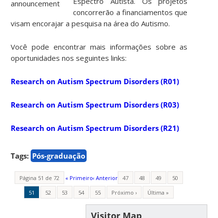
Espectro Autista. Os projetos
concorrerão a financiamentos que
visam encorajar a pesquisa na área do Autismo.
Você pode encontrar mais informações sobre as
oportunidades nos seguintes links:
Research on Autism Spectrum Disorders (R01)
Research on Autism Spectrum Disorders (R03)
Research on Autism Spectrum Disorders (R21)
Tags:
Pós-graduação
Página 51 de 72
« Primeiro
‹ Anterior
47
48
49
50
51
52
53
54
55
Próximo ›
Última »
Visitor Map