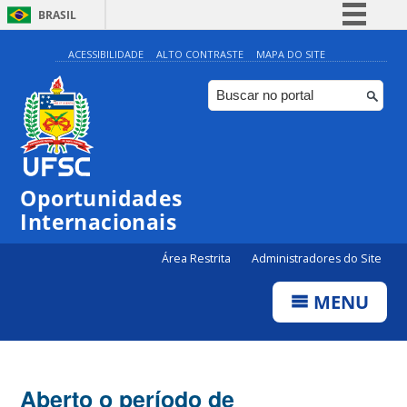
BRASIL
Simplifique!
ACESSIBILIDADE
ALTO CONTRASTE
MAPA DO SITE
Comunica BR
Participe
Acesso à informação
Legislação
Oportunidades
Canais
Internacionais
Área Restrita
Administradores do Site
MENU
Aberto o período de