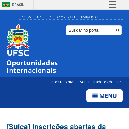
BRASIL
Simplifique!
ACESSIBILIDADE
ALTO CONTRASTE
MAPA DO SITE
Comunica BR
Participe
Acesso à informação
Legislação
Oportunidades
Canais
Internacionais
Área Restrita
Administradores do Site
MENU
[Suíça] Inscrições abertas da