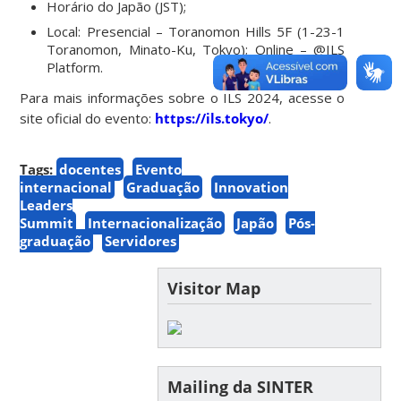
Horário do Japão (JST);
Local: Presencial – Toranomon Hills 5F (1-23-1
Toranomon, Minato-Ku, Tokyo); Online – @ILS
Platform.
Para mais informações sobre o ILS 2024, acesse o
site oficial do evento:
https://ils.tokyo/
.
Tags:
docentes
Evento
internacional
Graduação
Innovation
Leaders
Summit
Internacionalização
Japão
Pós-
graduação
Servidores
Visitor Map
Mailing da SINTER