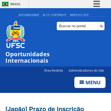
BRASIL
Simplifique!
ACESSIBILIDADE
ALTO CONTRASTE
MAPA DO SITE
Comunica BR
Participe
Acesso à informação
Legislação
Oportunidades
Canais
Internacionais
Área Restrita
Administradores do Site
MENU
[Japão] Prazo de inscrição