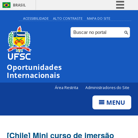
BRASIL
Simplifique!
ACESSIBILIDADE
ALTO CONTRASTE
MAPA DO SITE
Comunica BR
Participe
Acesso à informação
Legislação
Oportunidades
Canais
Internacionais
Área Restrita
Administradores do Site
MENU
[Chile] Mini curso de imersão