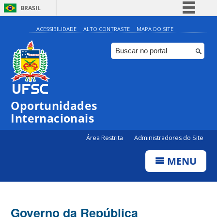
BRASIL
Simplifique!
ACESSIBILIDADE
ALTO CONTRASTE
MAPA DO SITE
Comunica BR
Participe
Acesso à informação
Legislação
Oportunidades
Canais
Internacionais
Área Restrita
Administradores do Site
MENU
Governo da República