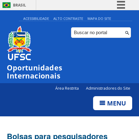
BRASIL
Simplifique!
ACESSIBILIDADE
ALTO CONTRASTE
MAPA DO SITE
Comunica BR
Participe
Acesso à informação
Legislação
Oportunidades
Canais
Internacionais
Área Restrita
Administradores do Site
MENU
Bolsas para pesquisadores