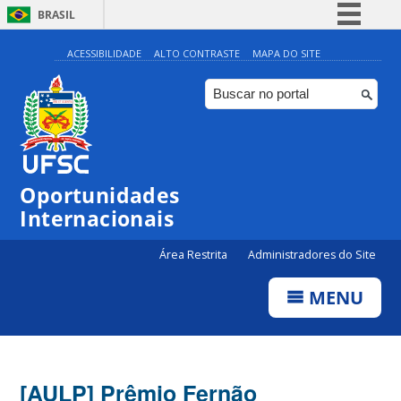
BRASIL
Simplifique!
ACESSIBILIDADE
ALTO CONTRASTE
MAPA DO SITE
Comunica BR
Participe
Acesso à informação
Legislação
Oportunidades
Canais
Internacionais
Área Restrita
Administradores do Site
MENU
[AULP] Prêmio Fernão