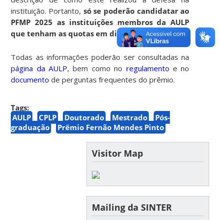
instituição. Portanto,
só se poderão candidatar ao
PFMP 2025 as instituições membros da AULP
que tenham as quotas em dia.
Todas as informações poderão ser consultadas na
página da AULP
, bem como no
regulamento
e no
documento
de perguntas frequentes do prêmio.
Tags:
AULP
CPLP
Doutorado
Mestrado
Pós-
graduação
Prêmio Fernão Mendes Pinto
Visitor Map
Mailing da SINTER