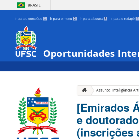
BRASIL
Ir para o conteúdo
1
Ir para o menu
2
Ir para a busca
3
Ir para o rodapé
4
Oportunidades Inte
Assunto: Inteligência Arti
[Emirados Á
e doutorado 
(inscrições 