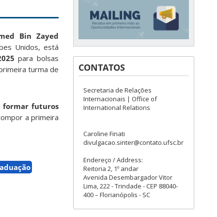
hamed Bin Zayed
bes Unidos, está
 2025
para bolsas
CONTATOS
primeira turma de
Secretaria de Relações
Internacionais | Office of
e formar futuros
International Relations
compor a primeira
Caroline Finati
divulgacao.sinter@contato.ufsc.br
Endereço / Address:
raduação
Reitoria 2, 1º andar
Avenida Desembargador Vitor
Lima, 222 - Trindade - CEP 88040-
400 – Florianópolis - SC