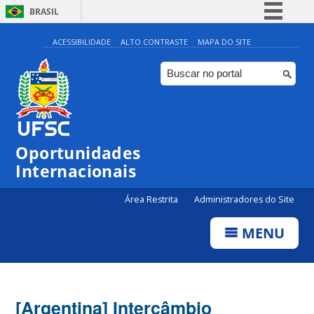
BRASIL
Simplifique!
ACESSIBILIDADE
ALTO CONTRASTE
MAPA DO SITE
Comunica BR
Participe
Acesso à informação
Legislação
Oportunidades
Canais
Internacionais
Área Restrita
Administradores do Site
MENU
[Argentina] Intercâmbio