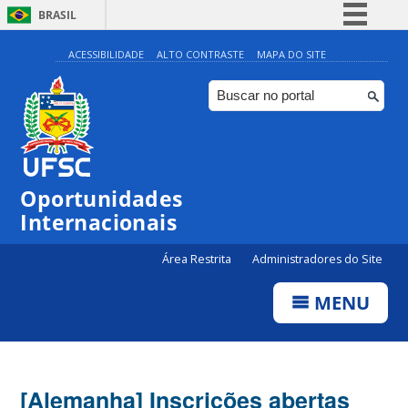
BRASIL
Simplifique!
ACESSIBILIDADE
ALTO CONTRASTE
MAPA DO SITE
Comunica BR
Participe
Acesso à informação
Legislação
Oportunidades
Canais
Internacionais
Área Restrita
Administradores do Site
MENU
[Alemanha] Inscrições abertas