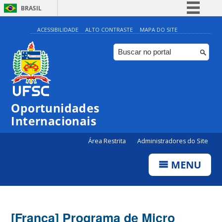
BRASIL
Simplifique!
ACESSIBILIDADE
ALTO CONTRASTE
MAPA DO SITE
Comunica BR
Participe
Acesso à informação
Legislação
Oportunidades
Canais
Internacionais
Área Restrita
Administradores do Site
MENU
[França] Programa de Micro