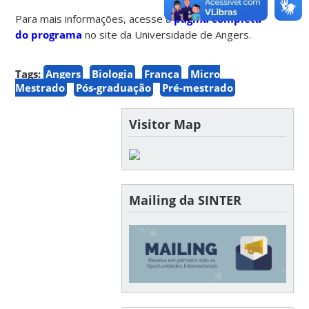
Para mais informações, acesse a
página completa
do programa
no site da Universidade de Angers.
Tags:
Angers
Biologia
França
Micro
Mestrado
Pós-graduação
Pré-mestrado
Visitor Map
Mailing da SINTER