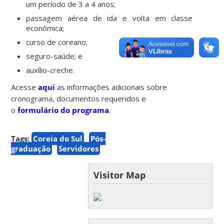
um período de 3 a 4 anos;
passagem aérea de ida e volta em classe
econômica;
curso de coreano;
seguro-saúde; e
auxílio-creche.
Acesse
aqui
as informações adicionais sobre
cronograma, documentos requeridos e
o
formulário do programa
.
Tags:
Coreia do Sul
Pós-
graduação
Servidores
Visitor Map