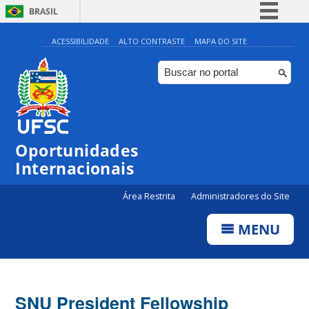
BRASIL
Simplifique!
ACESSIBILIDADE
ALTO CONTRASTE
MAPA DO SITE
Comunica BR
Participe
Acesso à informação
Legislação
Oportunidades
Canais
Internacionais
Área Restrita
Administradores do Site
MENU
SNU President Fellowship