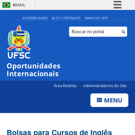
BRASIL
Simplifique!
ACESSIBILIDADE
ALTO CONTRASTE
MAPA DO SITE
Comunica BR
Participe
Acesso à informação
Legislação
Oportunidades
Canais
Internacionais
Área Restrita
Administradores do Site
MENU
Bolsas para Cursos de Inglês