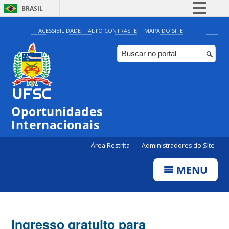
BRASIL
Simplifique!
ACESSIBILIDADE
ALTO CONTRASTE
MAPA DO SITE
Comunica BR
Participe
Acesso à informação
Legislação
Oportunidades
Canais
Internacionais
Área Restrita
Administradores do Site
MENU
Ingresso gratuito para