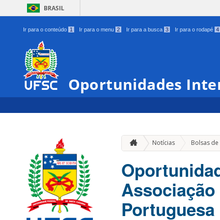
BRASIL
Ir para o conteúdo
1
Ir para o menu
2
Ir para a busca
3
Ir para o rodapé
4
Oportunidades Inte
Notícias
Bolsas de
Oportunidad
Associação 
Portuguesa