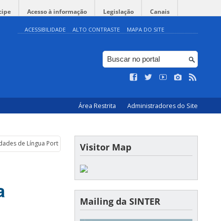
cipe
Acesso à informação
Legislação
Canais
ACESSIBILIDADE
ALTO CONTRASTE
MAPA DO SITE
Área Restrita
Administradores do Site
dades de Língua Portuguesa (AULP)
Visitor Map
a
Mailing da SINTER