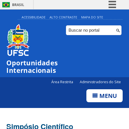
BRASIL
Simplifique!
ACESSIBILIDADE
ALTO CONTRASTE
MAPA DO SITE
Comunica BR
Participe
Acesso à informação
Legislação
Oportunidades
Canais
Internacionais
Área Restrita
Administradores do Site
MENU
Simpósio Científico